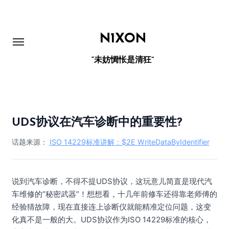
跳
转
到
N1XON
内
“未妨惆怅是清狂”
容
UDS协议在汽车诊断中的重要性?
话题来源：
ISO 14229标准讲解：$2E WriteDataByIdentifier
说到汽车诊断，不得不提UDS协议，这玩意儿简直是现代汽
车维修的”秘密武器”！想想看，十几年前修车还得靠老师傅的
经验猜故障，现在直接连上诊断仪就能精准定位问题，这变
化真不是一般的大。UDS协议作为ISO 14229标准的核心，