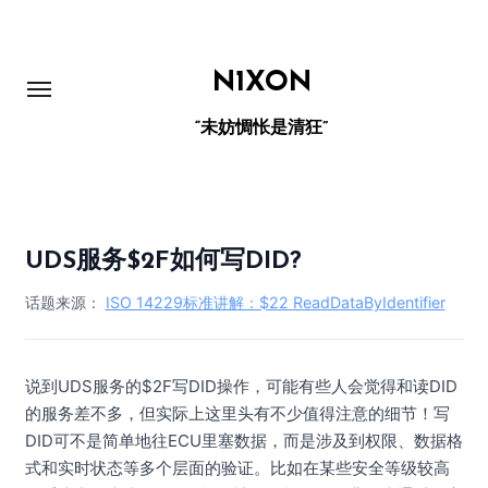
跳
转
到
N1XON
内
“未妨惆怅是清狂”
容
UDS服务$2F如何写DID?
话题来源：
ISO 14229标准讲解：$22 ReadDataByIdentifier
说到UDS服务的$2F写DID操作，可能有些人会觉得和读DID
的服务差不多，但实际上这里头有不少值得注意的细节！写
DID可不是简单地往ECU里塞数据，而是涉及到权限、数据格
式和实时状态等多个层面的验证。比如在某些安全等级较高