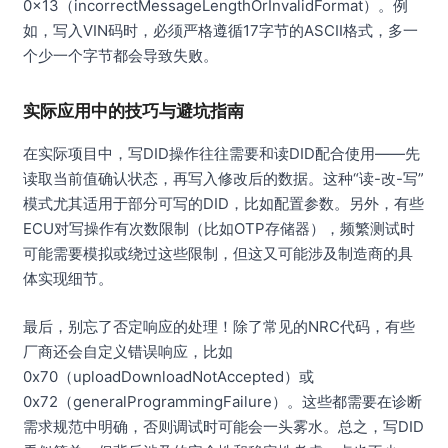
0x13（incorrectMessageLengthOrInvalidFormat）。例
如，写入VIN码时，必须严格遵循17字节的ASCII格式，多一
个少一个字节都会导致失败。
实际应用中的技巧与避坑指南
在实际项目中，写DID操作往往需要和读DID配合使用——先
读取当前值确认状态，再写入修改后的数据。这种“读-改-写”
模式尤其适用于部分可写的DID，比如配置参数。另外，有些
ECU对写操作有次数限制（比如OTP存储器），频繁测试时
可能需要模拟或绕过这些限制，但这又可能涉及制造商的具
体实现细节。
最后，别忘了否定响应的处理！除了常见的NRC代码，有些
厂商还会自定义错误响应，比如
0x70（uploadDownloadNotAccepted）或
0x72（generalProgrammingFailure）。这些都需要在诊断
需求规范中明确，否则调试时可能会一头雾水。总之，写DID