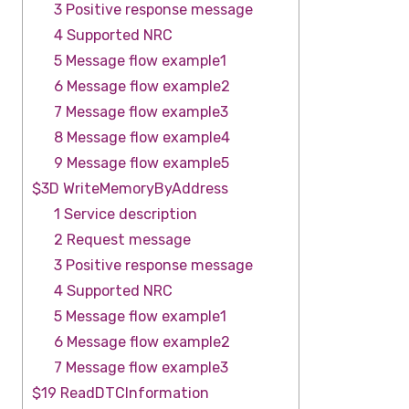
3 Positive response message
4 Supported NRC
5 Message flow example1
6 Message flow example2
7 Message flow example3
8 Message flow example4
9 Message flow example5
$3D WriteMemoryByAddress
1 Service description
2 Request message
3 Positive response message
4 Supported NRC
5 Message flow example1
6 Message flow example2
7 Message flow example3
$19 ReadDTCInformation