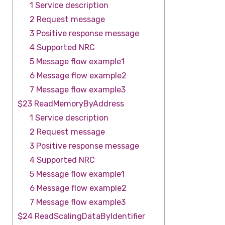
1 Service description
2 Request message
3 Positive response message
4 Supported NRC
5 Message flow example1
6 Message flow example2
7 Message flow example3
$23 ReadMemoryByAddress
1 Service description
2 Request message
3 Positive response message
4 Supported NRC
5 Message flow example1
6 Message flow example2
7 Message flow example3
$24 ReadScalingDataByIdentifier