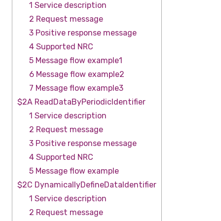
1 Service description
2 Request message
3 Positive response message
4 Supported NRC
5 Message flow example1
6 Message flow example2
7 Message flow example3
$2A ReadDataByPeriodicIdentifier
1 Service description
2 Request message
3 Positive response message
4 Supported NRC
5 Message flow example
$2C DynamicallyDefineDataIdentifier
1 Service description
2 Request message