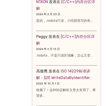
N1XON
发表在
[C/C++]内存分区详
解
2026 年 2 月 23 日
是的，.rodata只读，小结那里写的有…
Peggy
发表在
[C/C++]内存分区详
解
2026 年 2 月 13 日
.rodata，不是只读区域嘛，怎么又变…
高傲鹰
发表在
ISO 14229标准讲
解：$2E WriteDataByIdentifier
2025 年 10 月 1 日
收藏了！这种协议解析文章太有用了，希
望多…