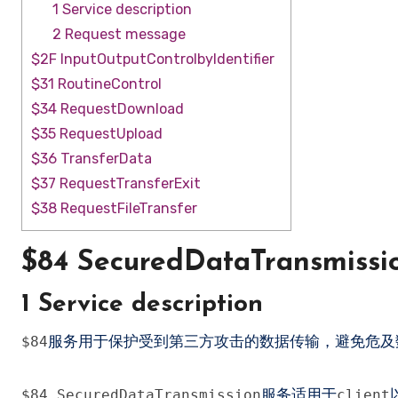
1 Service description
2 Request message
$2F InputOutputControlbyIdentifier
$31 RoutineControl
$34 RequestDownload
$35 RequestUpload
$36 TransferData
$37 RequestTransferExit
$38 RequestFileTransfer
$84 SecuredDataTransmissi
1 Service description
服务用于保护受到第三方攻击的数据传输，避免危及
$84
服务适用于
$84 SecuredDataTransmission
client