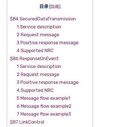
目录
[
隐藏
]
$84 SecuredDataTransmission
1 Service description
2 Request message
3 Positive response message
4 Supported NRC
$86 ResponseOnEvent
1 Service description
2 Request message
3 Positive response message
4 Supported NRC
5 Message flow example1
6 Message flow example2
7 Message flow example3
$87 LinkControl