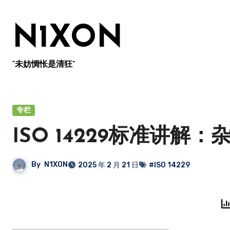
跳
转
N1XON
到
内
容
“未妨惆怅是清狂”
专栏
ISO 14229标准讲解：
By
N1XON
2025 年 2 月 21 日
#ISO 14229