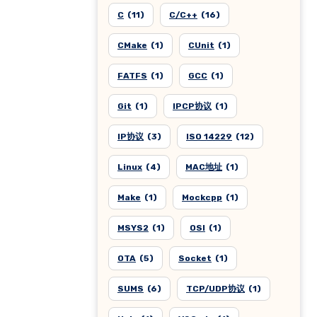
C
(11)
C/C++
(16)
CMake
(1)
CUnit
(1)
FATFS
(1)
GCC
(1)
Git
(1)
IPCP协议
(1)
IP协议
(3)
ISO 14229
(12)
Linux
(4)
MAC地址
(1)
Make
(1)
Mockcpp
(1)
MSYS2
(1)
OSI
(1)
OTA
(5)
Socket
(1)
SUMS
(6)
TCP/UDP协议
(1)