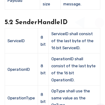
Payload
size
message.
5.2 SenderHandleID
ServiceID shall consist
8
ServiceID
of the last byte of the
bit
16 bit ServiceID.
OperationID shall
8
consist of the last byte
OperationID
bit
of the 16 bit
OperationID.
OpType shall use the
8
OperationType
same value as the
bit