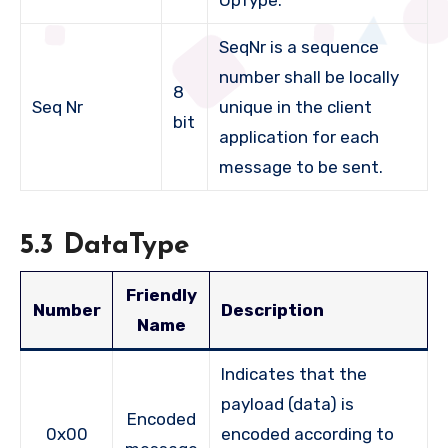
OpType.
SeqNr is a sequence
number shall be locally
8
Seq Nr
unique in the client
bit
application for each
message to be sent.
5.3 DataType
Friendly
Number
Description
Name
Indicates that the
payload (data) is
Encoded
0x00
encoded according to