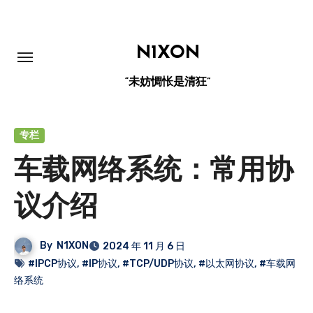
跳
转
到
N1XON
内
“未妨惆怅是清狂”
容
专栏
车载网络系统：常用协
议介绍
By
N1XON
2024 年 11 月 6 日
#IPCP协议
,
#IP协议
,
#TCP/UDP协议
,
#以太网协议
,
#车载网
络系统