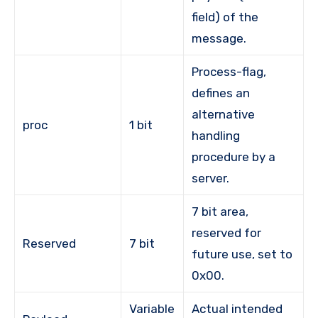
field) of the
message.
Process-flag,
defines an
alternative
proc
1 bit
handling
procedure by a
server.
7 bit area,
reserved for
Reserved
7 bit
future use, set to
0x00.
Variable
Actual intended