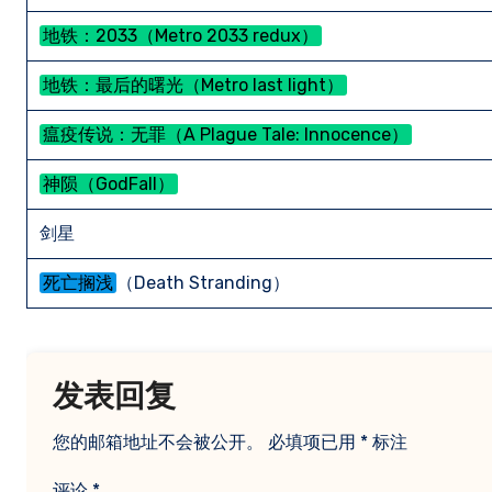
地铁：2033（Metro 2033 redux）
地铁：最后的曙光（Metro last light）
瘟疫传说：无罪（A Plague Tale: Innocence）
神陨（GodFall）
剑星
死亡搁浅
（Death Stranding）
发表回复
您的邮箱地址不会被公开。
必填项已用
*
标注
评论
*