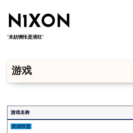
跳
转
N1XON
到
内
容
“未妨惆怅是清狂”
游戏
游戏名称
英雄联盟