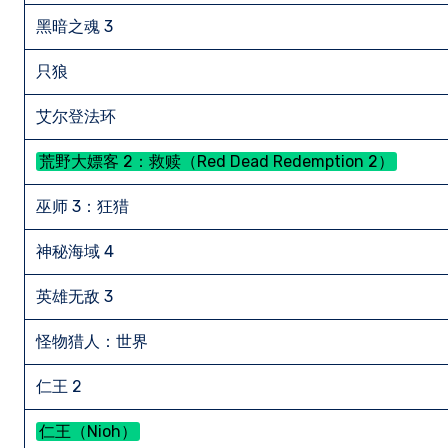
黑暗之魂 3
只狼
艾尔登法环
荒野大嫖客 2：救赎（Red Dead Redemption 2）
巫师 3：狂猎
神秘海域 4
英雄无敌 3
怪物猎人：世界
仁王 2
仁王（Nioh）