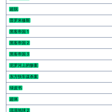
超脱
普罗米修斯
黑客帝国 1
黑客帝国 2
黑客帝国 3
尼罗河上的惨案
东方快车谋杀案
绿皮书
超体
流浪地球 2