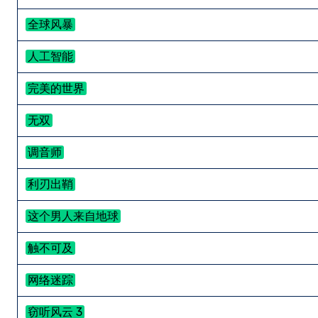
全球风暴
人工智能
完美的世界
无双
调音师
利刃出鞘
这个男人来自地球
触不可及
网络迷踪
窃听风云 3