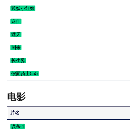
狐妖小红娘
诛仙
遮天
剑来
长生界
假面骑士555
电影
片名
误杀 1