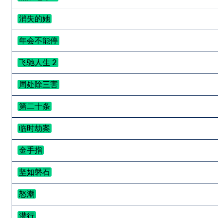
消失的她
年会不能停
飞驰人生 2
周处除三害
第二十条
临时劫案
金手指
坚如磐石
怒潮
潜行