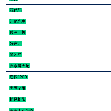
源代码
红毯先生
孤注一掷
好东西
禁闭岛
误杀瞒天记
唐探1900
黑鹰坠落
捕风捉影
浪浪山小妖怪