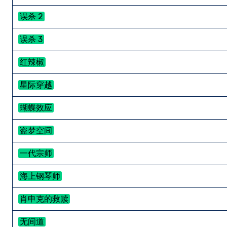
误杀 2
误杀 3
红辣椒
星际穿越
蝴蝶效应
盗梦空间
一代宗师
海上钢琴师
肖申克的救赎
无间道