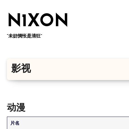
跳
转
N1XON
到
内
容
“未妨惆怅是清狂”
影视
动漫
片名