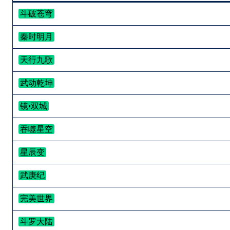
斗破苍穹
秦时明月
天行九歌
武动乾坤
镜·双城
吞噬星空
星辰变
武庚纪
完美世界
斗罗大陆